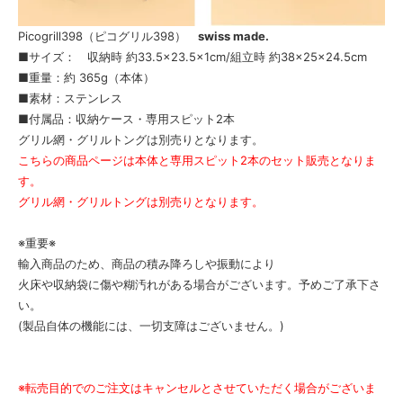
Picogrill398（ピコグリル398）
swiss made.
■サイズ： 収納時 約33.5×23.5×1cm/組立時 約38×25×24.5cm
■重量：約 365g（本体）
■素材：ステンレス
■付属品：収納ケース・専用スピット2本
グリル網・グリルトングは別売りとなります。
こちらの商品ページは本体と専用スピット2本のセット販売となりま
す。
グリル網・グリルトングは別売りとなります。
※重要※
輸入商品のため、商品の積み降ろしや振動により
火床や収納袋に傷や糊汚れがある場合がございます。予めご了承下さ
い。
(製品自体の機能には、一切支障はございません。)
※転売目的でのご注文はキャンセルとさせていただく場合がございま