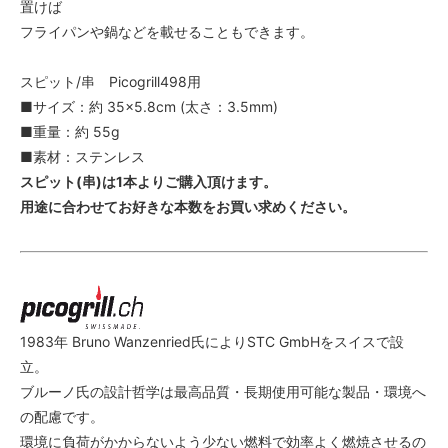
置けば
フライパンや鍋などを載せることもできます。
スピット/串 Picogrill498用
■サイズ：約 35×5.8cm (太さ：3.5mm)
■重量：約 55g
■素材：ステンレス
スピット(串)は1本よりご購入頂けます。
用途に合わせてお好きな本数をお買い求めください。
1983年 Bruno Wanzenried氏によりSTC GmbHをスイスで設
立。
ブルーノ氏の設計哲学は最高品質・長期使用可能な製品・環境へ
の配慮です。
環境に負荷がかからないよう少ない燃料で効率よく燃焼させるの