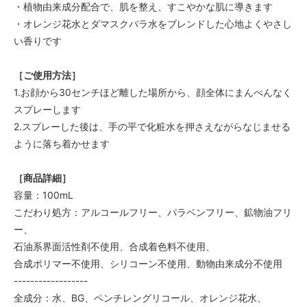
・植物由来成分配合で、肌を整え、すこやかな肌に導きます
・オレンジ花水とダマスクバラ水をブレンドした心地よくやさし
い香りです
［ご使用方法］
1.お顔から30センチほど離した場所から、顔全体にまんべんなく
スプレーします
2.スプレーした後は、手の平で化粧水を押さえながらなじませる
ように落ち着かせます
［商品詳細］
容量：100mL
こだわり処方：アルコールフリー、パラベンフリー、鉱物油フリ
ー、
石油系界面活性剤不使用、合成着色料不使用、
合成ポリマー不使用、シリコーン不使用、動物由来成分不使用
------------------
全成分：水、BG、ペンチレングリコール、オレンジ花水、