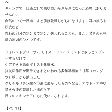
へ
キャンプで一日過ごして肌や唇がかさかさになった経験はありま
せんか。
自然の中で一日過ごすと肌は乾燥しがちになります。耳の後ろや
頭皮など
思わぬ部分の水分まで水分が失われることも。また、焚き火も乾
燥の原因のひとつです。
フォレストブロッサム モイスト フェイスミストはさっとスプレ
ーするだけで
ケアできる高保湿ミスト化粧水。
抗炎症作用が期待できるといわれる多年草植物「甘草（カンゾ
ウ）根」から抽出した
グリチルリチン酸を溶液に溶かしたものを配合、アウトドア中や
焚き火後の乾燥した肌のケア、
日々のスキンケアにもお使いになれます。
【POINT】